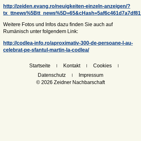
http://zeiden.evang.ro/neuigkeiten-einzeln-anzeigen/?
tx_ttnews%5Btt_news%5D=65&cHash=5af6c461d7a7df81
Weitere Fotos und Infos dazu finden Sie auch auf
Rumänisch unter folgendem Link:
http://codlea-info.ro/aproximativ-300-de-persoane-l-au-
celebrat-pe-sfantul-martin-la-codlea/
Startseite
Kontakt
Cookies
Datenschutz
Impressum
© 2026 Zeidner Nachbarschaft