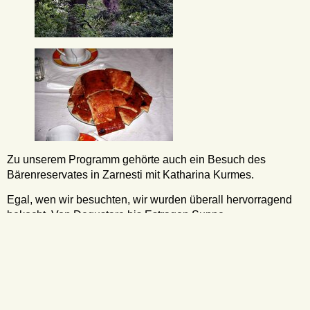
Zu unserem Programm gehörte auch ein Besuch des
Bärenreservates in Zarnesti mit Katharina Kurmes.
Egal, wen wir besuchten, wir wurden überall hervorragend
bekocht. Von Degustare bis Estragon Suppe
(Feiferkreatkoachen ), Sarmale (Krautwickel) mit Polenta
(Palex) und Schmand, dicke Bohnen, Gulasch aus den
ceaun oder Sterz. Es gab auch frisch gedeckten
Apfelkuchen bis hin zum geliebten Baumstriezel (der für uns
in Wolkendorf gebacken wurde).