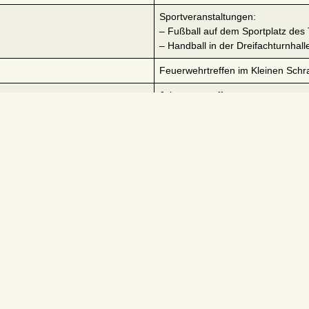
Sportveranstaltungen:
– Fußball auf dem Sportplatz des 
– Handball in der Dreifachturnhall
Feuerwehrtreffen im Kleinen Sch
Jahrgangstreffen
Abendessen im Großen Schranne
Tanzveranstaltung mit der Band „S
Gottesdienst mit Goldener Konfirma
Andreas Hartig.
Musikalische Gestaltung: Organist
Ende des 23. Nachbarschaftstreff