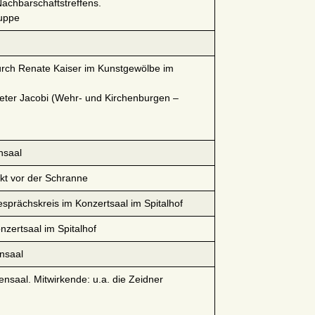
Nachbarschaftstreffens.
ruppe
durch Renate Kaiser im Kunstgewölbe im
Peter Jacobi (Wehr- und Kirchenburgen –
nsaal
nkt vor der Schranne
esprächskreis im Konzertsaal im Spitalhof
onzertsaal im Spitalhof
nsaal
saal. Mitwirkende: u.a. die Zeidner