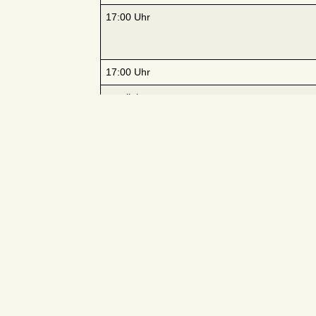
17:00 Uhr
17:00 Uhr
parallel
19:00–20:30 Uhr
20:00 Uhr
Sonntag, 13. Mai 2018
10:30 Uhr
12:00 Uhr