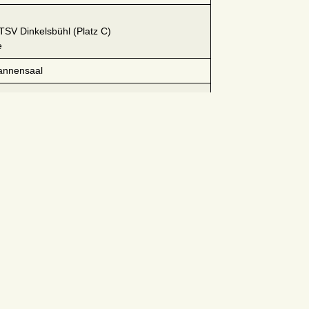
TSV Dinkelsbühl (Platz C)
e
rannensaal
nsaal
chlager-Taxi“ (bis 02:00 Uhr)
tion in der Heilig-Geist-Kirche mit Pfarrer
 Klaus-Dieter Untch
ens und Abreise