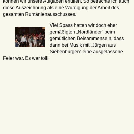
können wir unsere Aufgaben erfüllen. So betrachte ich auch
diese Auszeichnung als eine Würdigung der Arbeit des
gesamten Rumänienausschusses.
Viel Spass hatten wir doch eher
gemäßigten „Nordländer“ beim
gemütlichen Beisammensein, dass
dann bei Musik mit „Jürgen aus
Siebenbürgen“ eine ausgelassene
Feier war. Es war toll!
Dem neuen Vorstand der Zeidner Nachbarschaft, Herrn
Leni, wünschen wir Gottes Segen und viel Kraft für seine
neue Aufgabe. Wir freuen uns auf eine gute
Zusammenarbeit. Den Zeidnern sichern wir gerne weiterhin
unsere Hilfe zu und freuen uns schon wieder auf eine neue
Begegnung.
Möge Gott uns alle beschützen!
Ihre
Gabriele Lehmann
„