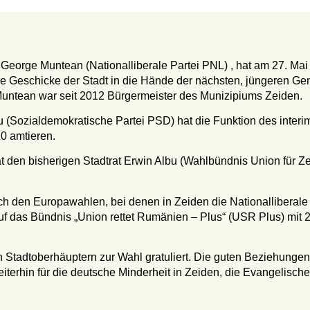
 George Muntean (Nationalliberale Partei PNL) , hat am 27. Ma
ie Geschicke der Stadt in die Hände der nächsten, jüngeren Gen
ntean war seit 2012 Bürgermeister des Munizipiums Zeiden.
 (Sozialdemokratische Partei PSD) hat die Funktion des inter
0 amtieren.
at den bisherigen Stadtrat Erwin Albu (Wahlbündnis Union fü
ch den Europawahlen, bei denen in Zeiden die Nationalliberale 
f das Bündnis „Union rettet Rumänien – Plus“ (USR Plus) mit 2
 Stadtoberhäuptern zur Wahl gratuliert. Die guten Beziehungen
weiterhin für die deutsche Minderheit in Zeiden, die Evangelis