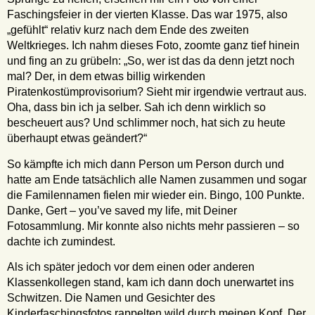
Faschingsfeier in der vierten Klasse. Das war 1975, also
„gefühlt“ relativ kurz nach dem Ende des zweiten
Weltkrieges. Ich nahm dieses Foto, zoomte ganz tief hinein
und fing an zu grübeln: „So, wer ist das da denn jetzt noch
mal? Der, in dem etwas billig wirkenden
Piratenkostümprovisorium? Sieht mir irgendwie vertraut aus.
Oha, dass bin ich ja selber. Sah ich denn wirklich so
bescheuert aus? Und schlimmer noch, hat sich zu heute
überhaupt etwas geändert?“
So kämpfte ich mich dann Person um Person durch und
hatte am Ende tatsächlich alle Namen zusammen und sogar
die Familennamen fielen mir wieder ein. Bingo, 100 Punkte.
Danke, Gert – you’ve saved my life, mit Deiner
Fotosammlung. Mir konnte also nichts mehr passieren – so
dachte ich zumindest.
Als ich später jedoch vor dem einen oder anderen
Klassenkollegen stand, kam ich dann doch unerwartet ins
Schwitzen. Die Namen und Gesichter des
Kinderfaschingsfotos rappelten wild durch meinen Kopf. Der