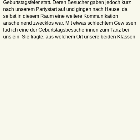
Geburtstagsfeier statt. Deren Besucher gaben jedoch kurz
nach unserem Partystart auf und gingen nach Hause, da
selbst in diesem Raum eine weitere Kommunikation
anscheinend zwecklos war. Mit etwas schlechtem Gewissen
lud ich eine der Geburtstagsbesucherinnen zum Tanz bei
uns ein. Sie fragte, aus welchem Ort unsere beiden Klassen
den seien. Ich ließ sie raten und sie sagte: „Ihr kommt’s doch
sicher alle aus Bad Tölz, richtig?“ „Fast richtig,“ entgegnete
ich ihr. „So wild wie die Tölzer sind wir allemal, aber jetzt
zählen Sie noch etwa 1.300 km in Richtung Osten dazu und
wir hätten eine Punktlandung erreicht.“ Sie staunte und
wollte Details. „Siebenbürgen“ rief ich ihr zu – keine
Reaktion. „Transsilvanien“ – immer noch ein fragender Blick.
Na gut, dachte ich, dann halt die Variante mit der
Komplettauflösung: „Rumänien – wir sind Siebenbürger
Sachsen.“ Auch jetzt blieb sie noch regungslos und ihr
fragender Blick schien noch eindrücklicher zu werden. An
diesem Punkt erachtete ich es für sinnvoll, dieses
ergebnisoffene Gespräch lieber zu beenden und wünschte
ihr einen schönen Abend. Wegen ihren miserablen
geographisch-ethnologischen Kenntnissen, hatte ich