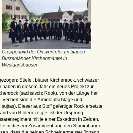
Gruppenbild der Ortsvertreter im blauen
Burzenländer Kirchenmantel in
Westgartshausen
zogen: Stiefel, blauer Kirchenrock, schwarzer
 haben in diesem Jahr ein neues Projekt zur
rchenrock (sächsisch: Rook), von der Länge her
e. Verziert sind die Ärmelaufschläge und
jtas). Dieser aus Stoff gefertigte Rock ersetzte
nd von Bildern zeigte, ist der Ursprung
usarenregiment mit je einer Eskadron in Zeiden,
 stellte in diesem Zusammenhang den Stammbaum
weisen, dass die beiden Schneidermeister Johann