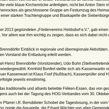
ie viele blaue Kirchenröcke anfertigten, nicht bei Anton Stein 
chenrockes als geschlossene Gruppe am Festumzug des Heimat
 einer starken Trachtengruppe und Blaskapelle die Siebenbür
 2013 gegründeten „Fördervereins Heldsdorf e.V.“, gab einen det
ns. Vor allem war ihm wichtig zu zeigen, dass es sich dabei ni
 Brenndörfer Einblick in regionale und überregionale Aktivität
n Vorstand die Entlastung erteilt werden.
rl-Heinz Brenndörfer (Vorsitzender), Udo Buhn (Stellvertreten
en wiedergewählt. Krimhild Bonfert stellte sich als Kassenwarti
euer Kassenwart ist Klaus Foof (Nußbach), Kassenprüfer sind H
rfolgte jeweils einstimmig.
as traditionelle und allseits beliebte Fléken-Essen, das von g
gens auch bei der Tagung des HOG-Verbandes vom 30. Oktober
r Pfarrer i.R. Bernddieter Schobel die Tageslosung, in der vom
n zeigte die Aquarelle, die Erhard Wächter von allen Gemeind