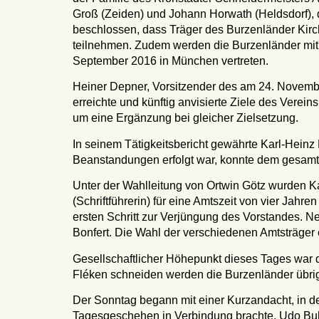
Groß (Zeiden) und Johann Horwath (Heldsdorf), d
beschlossen, dass Träger des Burzenländer Kir
teilnehmen. Zudem werden die Burzenländer mit
September 2016 in München vertreten.
Heiner Depner, Vorsitzender des am 24. November
erreichte und künftig anvisierte Ziele des Verei
um eine Ergänzung bei gleicher Zielsetzung.
In seinem Tätigkeitsbericht gewährte Karl-Heinz
Beanstandungen erfolgt war, konnte dem gesamte
Unter der Wahlleitung von Ortwin Götz wurden Ka
(Schriftführerin) für eine Amtszeit von vier Jahr
ersten Schritt zur Verjüngung des Vorstandes. N
Bonfert. Die Wahl der verschiedenen Amtsträger e
Gesellschaftlicher Höhepunkt dieses Tages war d
Fléken schneiden werden die Burzenländer übri
Der Sonntag begann mit einer Kurzandacht, in de
Tagesgeschehen in Verbindung brachte. Udo Buh