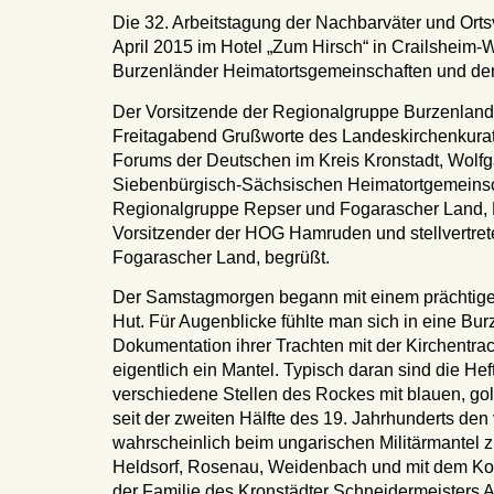
Die 32. Arbeitstagung der Nachbarväter und Orts
April 2015 im Hotel „Zum Hirsch“ in Crailsheim-W
Burzenländer Heimatortsgemeinschaften und den
Der Vorsitzende der Regionalgruppe Burzenland,
Freitagabend Grußworte des Landeskirchenkurato
Forums der Deutschen im Kreis Kronstadt, Wolfg
Siebenbürgisch-Sächsischen Heimatortgemeinsc
Regionalgruppe Repser und Fogarascher Land, Mi
Vorsitzender der HOG Hamruden und stellvertre
Fogarascher Land, begrüßt.
Der Samstagmorgen begann mit einem prächtigen 
Hut. Für Augenblicke fühlte man sich in eine Bu
Dokumentation ihrer Trachten mit der Kirchentra
eigentlich ein Mantel. Typisch daran sind die He
verschiedene Stellen des Rockes mit blauen, gol
seit der zweiten Hälfte des 19. Jahrhunderts den
wahrscheinlich beim ungarischen Militärmantel z
Heldsorf, Rosenau, Weidenbach und mit dem Kom
der Familie des Kronstädter Schneidermeisters A