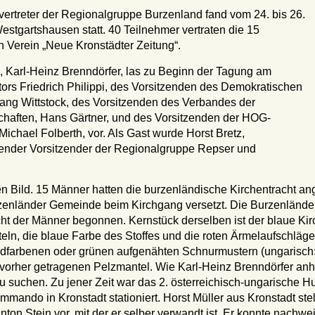
vertreter der Regionalgruppe Burzenland fand vom 24. bis 26.
estgartshausen statt. 40 Teilnehmer vertraten die 15
 Verein „Neue Kronstädter Zeitung“.
 Karl-Heinz Brenndörfer, las zu Beginn der Tagung am
rs Friedrich Philippi, des Vorsitzenden des Demokratischen
ang Wittstock, des Vorsitzenden des Verbandes der
haften, Hans Gärtner, und des Vorsitzenden der HOG-
chael Folberth, vor. Als Gast wurde Horst Bretz,
tender Vorsitzender der Regionalgruppe Repser und
Bild. 15 Männer hatten die burzenländische Kirchentracht ange
rzenländer Gemeinde beim Kirchgang versetzt. Die Burzenländer
cht der Männer begonnen. Kernstück derselben ist der blaue Ki
fteln, die blaue Farbe des Stoffes und die roten Ärmelaufschläg
dfarbenen oder grünen aufgenähten Schnurmustern (ungarisch: su
 vorher getragenen Pelzmantel. Wie Karl-Heinz Brenndörfer anha
u suchen. Zu jener Zeit war das 2. österreichisch-ungarische H
mando in Kronstadt stationiert. Horst Müller aus Kronstadt
nton Stein vor, mit der er selber verwandt ist. Er konnte nach