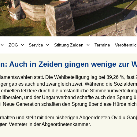
ZOG
Service
Stiftung Zeiden
Termine
Veröffentl
n: Auch in Zeiden gingen wenige zur 
ntswahlen statt. Die Wahlbeteiligung lag bei 39,26 %, fast 2
eger gab es auch und zwar gleich zwei. Während die Sozialdem
, erhielten letztere durch die umständliche Stimmenumverteil
alliberalen, und der Ungarnverband schaffte auch den Sprung ü
i Neue Generation schafften den Sprung über diese Hürde nicht 
halten und stellt mit dem bisherigen Abgeordneten Ovidiu Ga
ten Vertreter in der Abgeordnetenkammer.