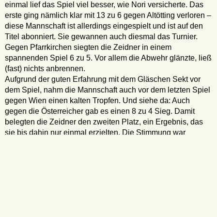
einmal lief das Spiel viel besser, wie Nori versicherte. Das
erste ging nämlich klar mit 13 zu 6 gegen Altötting verloren –
diese Mannschaft ist allerdings eingespielt und ist auf den
Titel abonniert. Sie gewannen auch diesmal das Turnier.
Gegen Pfarrkirchen siegten die Zeidner in einem
spannenden Spiel 6 zu 5. Vor allem die Abwehr glänzte, ließ
(fast) nichts anbrennen.
Aufgrund der guten Erfahrung mit dem Gläschen Sekt vor
dem Spiel, nahm die Mannschaft auch vor dem letzten Spiel
gegen Wien einen kalten Tropfen. Und siehe da: Auch
gegen die Österreicher gab es einen 8 zu 4 Sieg. Damit
belegten die Zeidner den zweiten Platz, ein Ergebnis, das
sie bis dahin nur einmal erzielten. Die Stimmung war
ausgelassen, und am Abend feierte man bei der
Siegerehrung ebenfalls mit Sekt. Die Zeidner durften einen
Pokal nach Hause nehmen, den Nori nächstes Jahr nach
Friedrichroda mitbringen wird.
Hans Königes
Es spielten: Udo Aescht, Hans Farsch (im Tor), Marcel