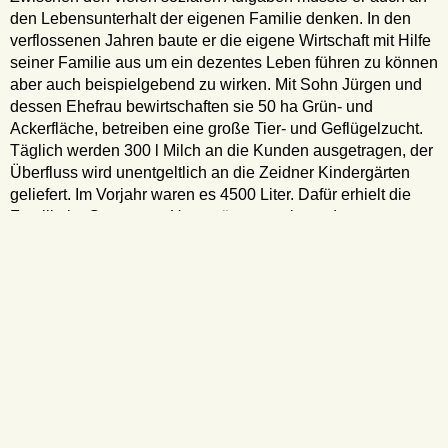
den Lebensunterhalt der eigenen Familie denken. In den
verflossenen Jahren baute er die eigene Wirtschaft mit Hilfe
seiner Familie aus um ein dezentes Leben führen zu können
aber auch beispielgebend zu wirken. Mit Sohn Jürgen und
dessen Ehefrau bewirtschaften sie 50 ha Grün- und
Ackerfläche, betreiben eine große Tier- und Geflügelzucht.
Täglich werden 300 l Milch an die Kunden ausgetragen, der
Überfluss wird unentgeltlich an die Zeidner Kindergärten
geliefert. Im Vorjahr waren es 4500 Liter. Dafür erhielt die
Familie im Gegenwert Unterstützung seitens des
Kirchenkreises Templin-Gransee in landwirtschaftlicher
Ausstattung. Voraussichtlich kommt eine Melkanlage hinzu
um den europäischen Normen gerecht zu werden.
Unterstützt wurde Sohn Jürgen auch von der HOG und der
Zeidner Stiftung die laut Satzung junge Leute mit Initiative
fördert.
Arnold Aescht setzt sich überall ein wo es Hilfe benötigt.
Gleich nach der Wende war er Mitglied im Vorstand des
Kronstädter Kreisforums wo er seine Dienste bei allen