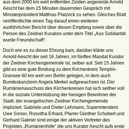
aus dem 2000 km weit entfernten Zeiden angereiste Arnold
Aescht bei dem 15 Minuten dauernden Gespräch mit
Ministerpräsident Matthias Platzeck zu sehen. Gleiches Blatt
veröffentlichte einen Tag darauf einen weiteren
ausführlichen Bericht über diesen Empfang sowie über die
Person des Zeidner Kurators unter dem Titel „Aus Solidarität
wurde Freundschaft“.
Doch wie es zu dieser Ehrung kam, darüber klärte uns
Arnold Aescht der seit 16 Jahren, im fünften Mandat Kurator
der Zeidner Kirchengemeinde ist, selber auf. Seit 15 Jahren
gibt es eine gute Bindung zu dem Kirchenkreis Templin-
Gransee 60 km weit von Berlin gelegen, in dem auch
Bundeskanzlerin Angela Merkel aufgewachsen ist. Der
Rumänienauschuss des Kirchenkreises hat sich seither voll
in die soziale Unterstützung der hiesigen Bewohner der
Stadt, der evangelischen Zeidner Kirchengemeinde
impliziert. Gabriele und Dieter Lehmann, Superintendent
Uwe Simon, Rosvitha Erhard, Pfarrer Günther Schobert und
Gerhard Gabriel sind einige der aktiven Vertreter des
Projektes „Rumänienhilfe“ die uns Kurator Aescht aufs erste