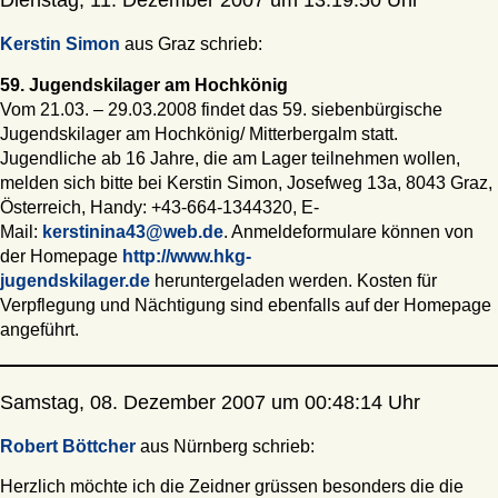
Dienstag, 11. Dezember 2007 um 13:19:50 Uhr
Kerstin Simon
aus Graz schrieb:
59. Jugendskilager am Hochkönig
Vom 21.03. – 29.03.2008 findet das 59. siebenbürgische
Jugendskilager am Hochkönig/ Mitterbergalm statt.
Jugendliche ab 16 Jahre, die am Lager teilnehmen wollen,
melden sich bitte bei Kerstin Simon, Josefweg 13a, 8043 Graz,
Österreich, Handy: +43-664-1344320, E-
Mail:
kerstinina43@web.de
. Anmeldeformulare können von
der Homepage
http://www.hkg-
jugendskilager.de
heruntergeladen werden. Kosten für
Verpflegung und Nächtigung sind ebenfalls auf der Homepage
angeführt.
Samstag, 08. Dezember 2007 um 00:48:14 Uhr
Robert Böttcher
aus Nürnberg schrieb:
Herzlich möchte ich die Zeidner grüssen besonders die die